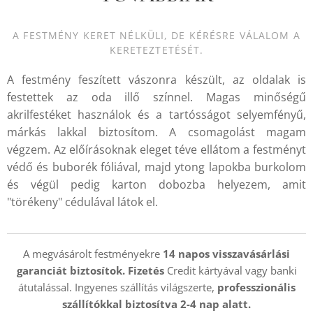
A FESTMÉNY KERET NÉLKÜLI, DE KÉRÉSRE VÁLALOM A
KERETEZTETÉSÉT.
A festmény feszített vászonra készült, az oldalak is
festettek az oda illő színnel. Magas minőségű
akrilfestéket használok és a tartósságot selyemfényű,
márkás lakkal biztosítom. A csomagolást magam
végzem. Az előírásoknak eleget téve ellátom a festményt
védő és buborék fóliával, majd ytong lapokba burkolom
és végül pedig karton dobozba helyezem, amit
"törékeny" cédulával látok el.
A megvásárolt festményekre
14 napos visszavásárlási
garanciát biztosítok. Fizetés
Credit kártyával vagy banki
átutalással. Ingyenes szállítás világszerte,
professzionális
szállítókkal
biztosítva 2-4 nap alatt.