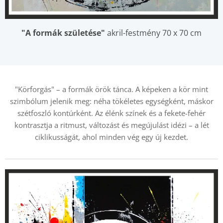
"A formák születése"
akril-festmény 70 x 70 cm
"Körforgás" – a formák örök tánca. A képeken a kör mint
szimbólum jelenik meg: néha tökéletes egységként, máskor
szétfoszló kontúrként. Az élénk színek és a fekete-fehér
kontrasztja a ritmust, változást és megújulást idézi – a lét
ciklikusságát, ahol minden vég egy új kezdet.