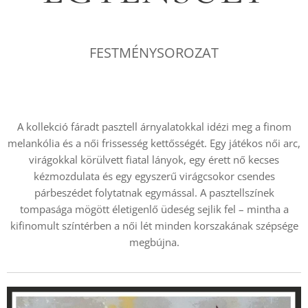
FESTMÉNYSOROZAT
.
A kollekció fáradt pasztell árnyalatokkal idézi meg a finom
melankólia és a női frissesség kettősségét. Egy játékos női arc,
virágokkal körülvett fiatal lányok, egy érett nő kecses
kézmozdulata és egy egyszerű virágcsokor csendes
párbeszédet folytatnak egymással. A pasztellszínek
tompasága mögött életigenlő üdeség sejlik fel – mintha a
kifinomult színtérben a női lét minden korszakának szépsége
megbújna.