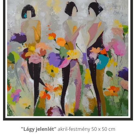
"Lágy jelenlét"
akril-festmény 50 x 50 cm