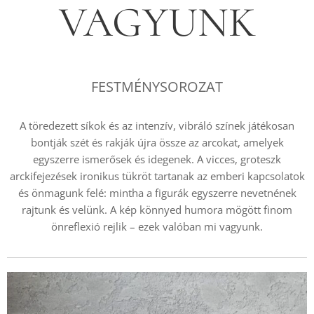
VAGYUNK
FESTMÉNYSOROZAT
A töredezett síkok és az intenzív, vibráló színek játékosan
bontják szét és rakják újra össze az arcokat, amelyek
egyszerre ismerősek és idegenek. A vicces, groteszk
arckifejezések ironikus tükröt tartanak az emberi kapcsolatok
és önmagunk felé: mintha a figurák egyszerre nevetnének
rajtunk és velünk. A kép könnyed humora mögött finom
önreflexió rejlik – ezek valóban mi vagyunk.