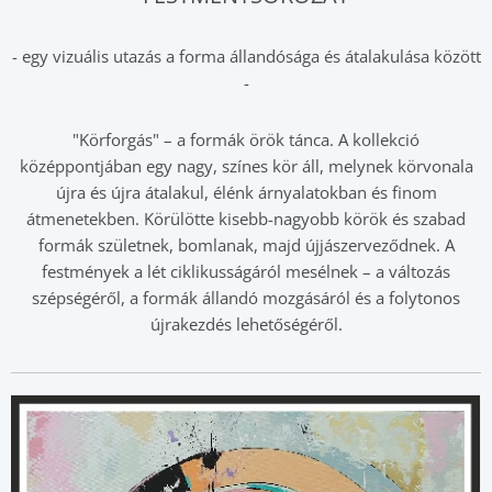
- egy vizuális utazás a forma állandósága és átalakulása között
-
"Körforgás" – a formák örök tánca. A kollekció
középpontjában egy nagy, színes kör áll, melynek körvonala
újra és újra átalakul, élénk árnyalatokban és finom
átmenetekben. Körülötte kisebb-nagyobb körök és szabad
formák születnek, bomlanak, majd újjászerveződnek. A
festmények a lét ciklikusságáról mesélnek – a változás
szépségéről, a formák állandó mozgásáról és a folytonos
újrakezdés lehetőségéről.