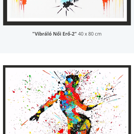
"Vibráló Női Erő-2"
40 x 80 cm