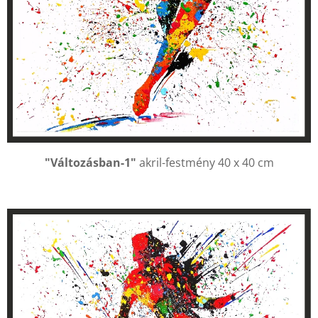
"Változásban-1"
akril-festmény 40 x 40 cm