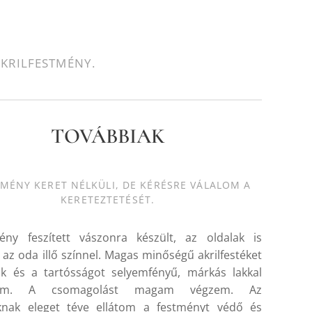
KRILFESTMÉNY.
TOVÁBBIAK
TMÉNY KERET NÉLKÜLI, DE KÉRÉSRE VÁLALOM A
KERETEZTETÉSÉT.
ény feszített vászonra készült, az oldalak is
k az oda illő színnel. Magas minőségű akrilfestéket
ok és a tartósságot selyemfényű, márkás lakkal
ítom. A csomagolást magam végzem. Az
oknak eleget téve ellátom a festményt védő és