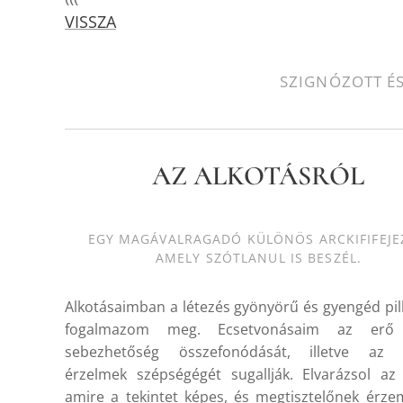
VISSZA
SZIGNÓZOTT É
AZ ALKOTÁSRÓL
EGY MAGÁVALRAGADÓ KÜLÖNÖS ARCKIFIFEJE
AMELY SZÓTLANUL IS BESZÉL.
Alkotásaimban a létezés gyönyörű és gyengéd pil
fogalmazom meg. Ecsetvonásaim az er
sebezhetőség összefonódását, illetve az 
érzelmek szépségégét sugallják. Elvarázsol az
amire a tekintet képes, és megtisztelőnek érze