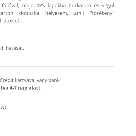
 fóliával, majd XPS lapokba burkolom és végül
karton dobozba helyezem, amit "törékeny"
 látok el.
di hatását.
Credit kártyával vagy banki
ítva 4-7 nap alatt.
LAT