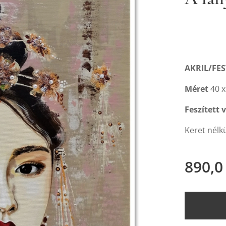
AKRIL/FE
Méret
40 x
Feszített 
Keret nélk
890,0