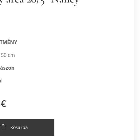
STMÉNY
 50 cm
vászon
ül
€
Kosárba