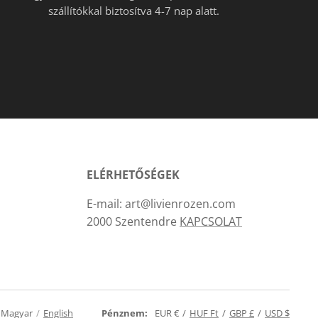
szállítókkal biztosítva 4-7 nap alatt.
ELÉRHETŐSÉGEK
E-mail: art@livienrozen.com
2000 Szentendre
KAPCSOLAT
Magyar
English
Pénznem
EUR €
HUF Ft
GBP £
USD $