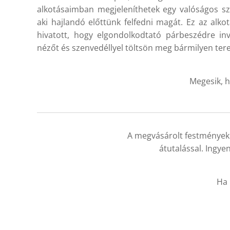
alkotásaimban megjeleníthetek egy valóságos sz
aki hajlandó előttünk felfedni magát. Ez az alko
hivatott, hogy elgondolkodtató párbeszédre invi
nézőt és szenvedéllyel töltsön meg bármilyen tere
Megesik, h
A megvásárolt festménye
átutalással. Ingyen
Ha 