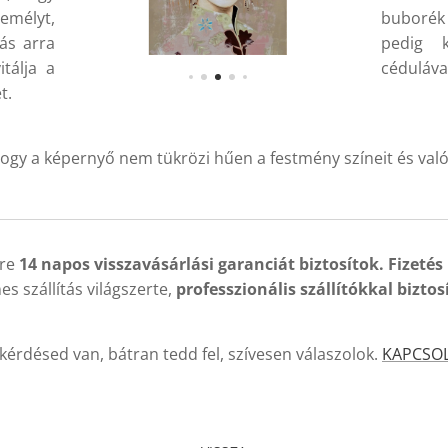
emélyt,
buborék
tás arra
pedig 
tálja a
cédulával
t.
ogy a képernyő nem tükrözi hűen a festmény színeit és való
kre
14 napos visszavásárlási garanciát biztosítok. Fizetés
es szállítás világszerte,
professzionális szállítókkal
biztos
kérdésed van, bátran tedd fel, szívesen válaszolok.
KAPCSO