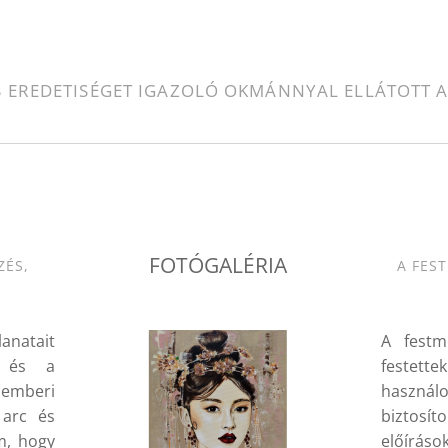
S EREDETISÉGET IGAZOLÓ OKMÁNNYAL ELLÁTOTT A
.
FOTÓGALÉRIA
ZÉS,
A FES
lanatait
A festm
ő és a
festette
emberi
használ
 arc és
biztos
m, hogy
előírás