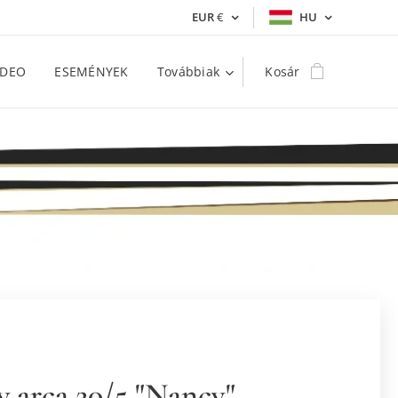
EUR
€
HU
IDEO
ESEMÉNYEK
Továbbiak
Kosár
y arca 20/5 "Nancy"