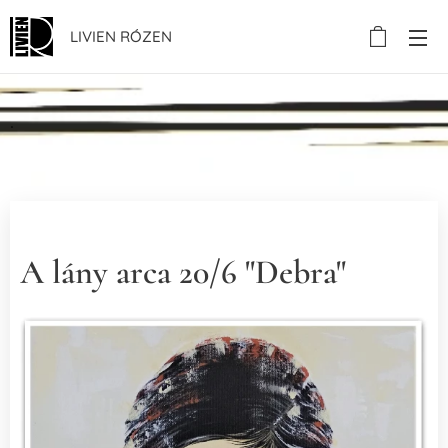
LIVIEN RÓZEN
.
A lány arca 20/6 "Debra"