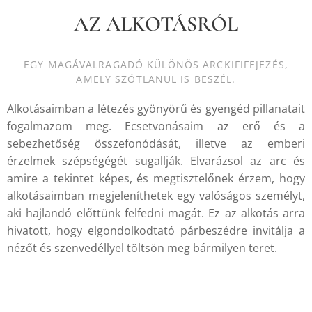
AZ ALKOTÁSRÓL
EGY MAGÁVALRAGADÓ KÜLÖNÖS ARCKIFIFEJEZÉS,
AMELY SZÓTLANUL IS BESZÉL.
Alkotásaimban a létezés gyönyörű és gyengéd pillanatait
fogalmazom meg. Ecsetvonásaim az erő és a
sebezhetőség összefonódását, illetve az emberi
érzelmek szépségégét sugallják. Elvarázsol az arc és
amire a tekintet képes, és megtisztelőnek érzem, hogy
alkotásaimban megjeleníthetek egy valóságos személyt,
aki hajlandó előttünk felfedni magát. Ez az alkotás arra
hivatott, hogy elgondolkodtató párbeszédre invitálja a
nézőt és szenvedéllyel töltsön meg bármilyen teret.
.