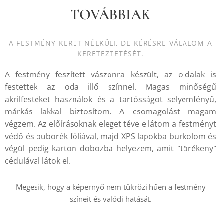
TOVÁBBIAK
A FESTMÉNY KERET NÉLKÜLI, DE KÉRÉSRE VÁLALOM A
KERETEZTETÉSÉT.
A festmény feszített vászonra készült, az oldalak is
festettek az oda illő színnel. Magas minőségű
akrilfestéket használok és a tartósságot selyemfényű,
márkás lakkal biztosítom. A csomagolást magam
végzem. Az előírásoknak eleget téve ellátom a festményt
védő és buborék fóliával, majd XPS lapokba burkolom és
végül pedig karton dobozba helyezem, amit "törékeny"
cédulával látok el.
Megesik, hogy a képernyő nem tükrözi hűen a festmény
színeit és valódi hatását.