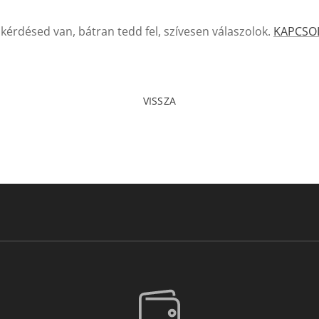
kérdésed van, bátran tedd fel, szívesen válaszolok.
KAPCSO
VISSZA