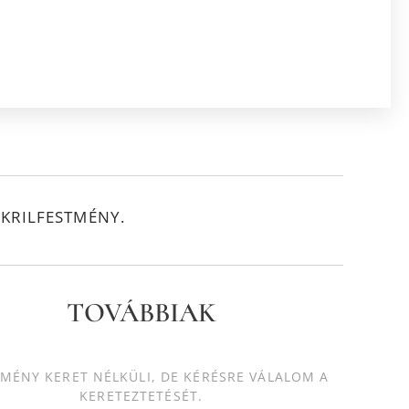
KRILFESTMÉNY.
TOVÁBBIAK
TMÉNY KERET NÉLKÜLI, DE KÉRÉSRE VÁLALOM A
KERETEZTETÉSÉT.