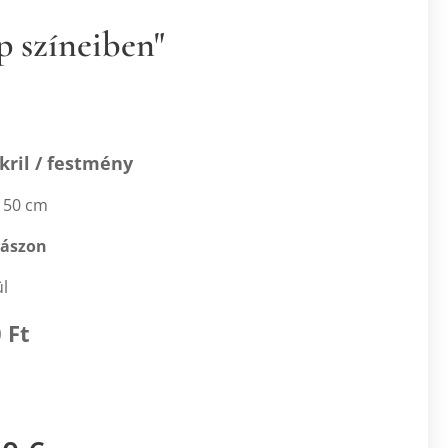
p színeiben"
kril / festmény
 50 cm
vászon
ül
 Ft