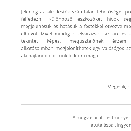
Jelenleg az akrilfesték számtalan lehetőségét p
felfedezni. Különböző eszközöket hívok segí
megjelenésük és hatásuk a festékkel ötvözve me
elbűvöl. Mivel mindig is elvarázsolt az arc és 
tekintet képes, megtisztelőnek érzem
alkotásaimban megjeleníthetek egy valóságos sz
aki hajlandó előttünk felfedni magát.
Megesik, h
A megvásárolt festménye
átutalással. Ingyen