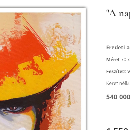
"A na
Eredeti a
Méret
70 x
Feszített 
Keret nélk
540 000