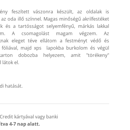
ény feszített vászonra készült, az oldalak is
k az oda illő színnel. Magas minőségű akrilfestéket
ok és a tartósságot selyemfényű, márkás lakkal
ítom. A csomagolást magam végzem. Az
oknak eleget téve ellátom a festményt védő és
 fóliával, majd xps lapokba burkolom és végül
karton dobozba helyezem, amit "törékeny"
 látok el.
di hatását.
Credit kártyával vagy banki
ítva 4-7 nap alatt.