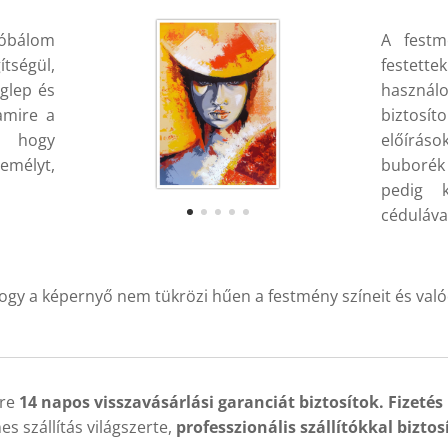
róbálom
A festm
tségül,
festette
glep és
használ
amire a
biztos
, hogy
előírás
emélyt,
buborék
pedig 
cédulával
ogy a képernyő nem tükrözi hűen a festmény színeit és való
kre
14 napos visszavásárlási garanciát biztosítok. Fizetés
es szállítás világszerte,
professzionális szállítókkal
biztos