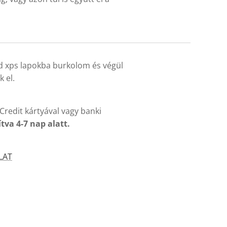
jd xps lapokba burkolom és végül
 el.
Credit kártyával vagy banki
ítva 4-7 nap alatt.
LAT