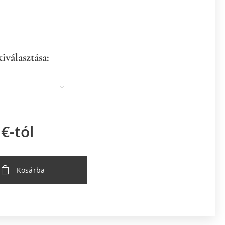
kiválasztása:
€
-tól
Kosárba