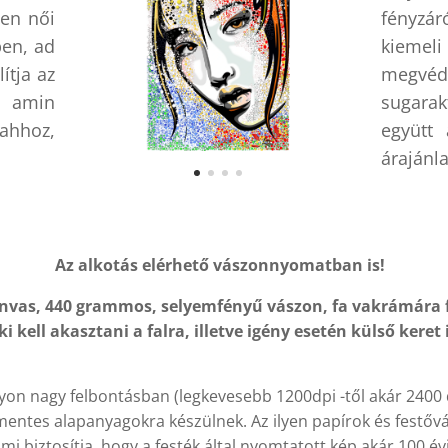
len női
fényzá
ben, ad
kiemeli 
ítja az
megvédi
, amin
sugarak
ahhoz,
együtt
árajánla
Az alkotás elérhető vászonnyomatban is!
Canvas, 440 grammos, selyemfényű vászon, fa vakrámára f
i kell akasztani a falra, illetve igény esetén külső keret 
on nagy felbontásban (legkevesebb 1200dpi -től akár 2400 d
mentes alapanyagokra készülnek. Az ilyen papírok és festőv
i biztosítja, hogy a festék által nyomtatott kép akár 100 évig