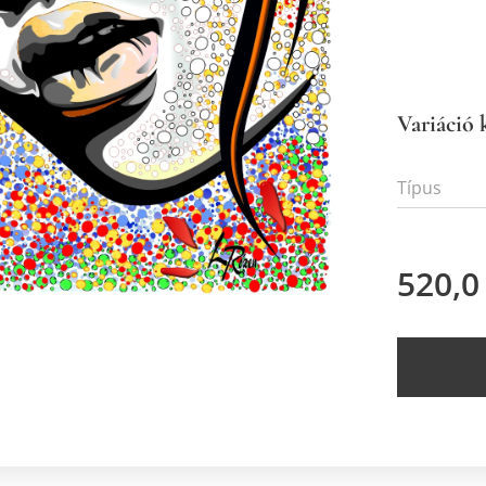
Variáció 
Típus
520,0