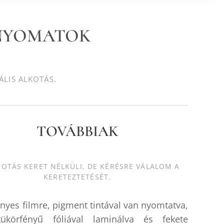
 NYOMATOK
ÁLIS ALKOTÁS.
TOVÁBBIAK
KOTÁS KERET NÉLKÜLI, DE KÉRÉSRE VÁLALOM A
KERETEZTETÉSÉT.
ényes filmre, pigment tintával van nyomtatva,
ükörfényű fóliával laminálva és fekete