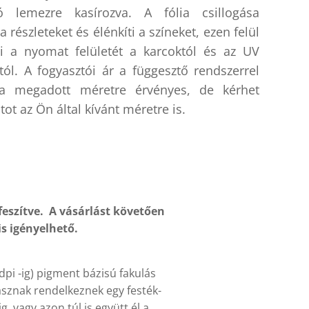
ró lemezre kasírozva. A fólia csillogása
a részleteket és élénkíti a színeket, ezen felül
 a nyomat felületét a karcoktól és az UV
tól. A fogyasztói ár a függesztő rendszerrel
 a megadott méretre érvényes, de kérhet
tot az Ön által kívánt méretre is.
eszítve. A vásárlást követően
is igényelhető.
pi -ig) pigment bázisú fakulás
ásznak rendelkeznek egy festék-
, vagy azon túl is együtt él a