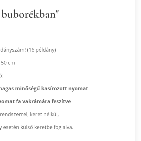
 buborékban"
éldányszám! (16 példány)
 50 cm
ó:
 magas minőségű kasírozott nyomat
yomat fa vakrámára feszítve
rendszerrel, keret nélkül,
ny esetén külső keretbe foglalva.