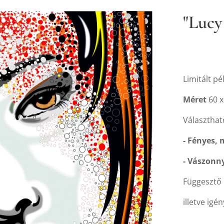
"Lucy
Limitált p
Méret
60 x
Választhat
- Fényes,
- Vászonn
Függesztő 
illetve igé