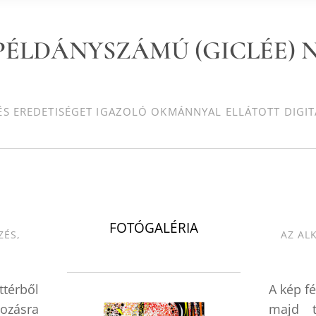
 PÉLDÁNYSZÁMÚ (GICLÉE)
S EREDETISÉGET IGAZOLÓ OKMÁNNYAL ELLÁTOTT DIGIT
.
FOTÓGALÉRIA
ZÉS,
AZ AL
térből
A kép f
tozásra
majd t