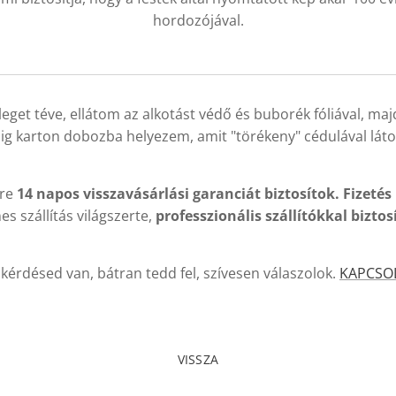
hordozójával.
eget téve, ellátom az alkotást védő és buborék fóliával, ma
ig karton dobozba helyezem, amit "törékeny" cédulával látok
kre
14 napos visszavásárlási garanciát biztosítok. Fizetés
es szállítás világszerte,
professzionális szállítókkal
biztos
kérdésed van, bátran tedd fel, szívesen válaszolok.
KAPCSO
VISSZA