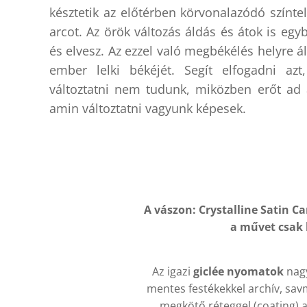
késztetik az előtérben körvonalazódó színte
arcot. Az örök változás áldás és átok is egy
és elvesz. Az ezzel való megbékélés helyre áll
ember lelki békéjét. Segít elfogadni azt
változtatni nem tudunk, miközben erőt ad 
amin változtatni vagyunk képesek.
A vászon: Crystalline Satin 
a művet csak k
Az igazi
giclée nyomatok
nagy
mentes festékekkel archív, sav
megkötő réteggel (coating) am