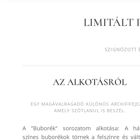
LIMITÁLT
SZIGNÓZOTT É
AZ ALKOTÁSRÓL
EGY MAGÁVALRAGADÓ KÜLÖNÖS ARCKIFIFEJE
AMELY SZÓTLANUL IS BESZÉL.
A "Buborék" sorozatom alkotása: A hát
színes buborékok törnek a felszínre és vál