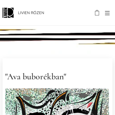
LIVIEN RÓZEN
.
"Ava buborékban"