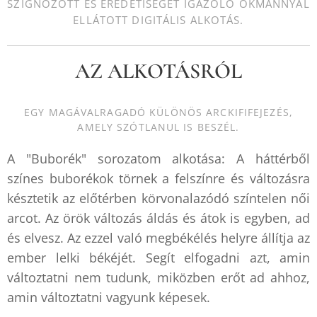
SZIGNÓZOTT ÉS EREDETISÉGET IGAZOLÓ OKMÁNNYAL
ELLÁTOTT DIGITÁLIS ALKOTÁS.
AZ ALKOTÁSRÓL
EGY MAGÁVALRAGADÓ KÜLÖNÖS ARCKIFIFEJEZÉS,
AMELY SZÓTLANUL IS BESZÉL.
A "Buborék" sorozatom alkotása: A háttérből
színes buborékok törnek a felszínre és változásra
késztetik az előtérben körvonalazódó színtelen női
arcot. Az örök változás áldás és átok is egyben, ad
és elvesz. Az ezzel való megbékélés helyre állítja az
ember lelki békéjét. Segít elfogadni azt, amin
változtatni nem tudunk, miközben erőt ad ahhoz,
amin változtatni vagyunk képesek.