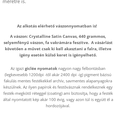
méretre is.
Az alkotás elérhető vászonnyomatban is!
A vászon: Crystalline Satin Canvas, 440 grammos,
selyemfényű vászon, fa vakrámára feszítve. A vásárlást
követően a művet csak ki kell akasztani a falra, illetve
igény esetén külső keret is igényelhető.
Az igazi
giclée nyomatok
nagyon nagy felbontásban
(legkevesebb 1200dpi -től akár 2400 dpi -ig) pigment bázisú
fakulás mentes festékekkel archív, savmentes alapanyagokra
készülnek. Az ilyen papírok és festővásznak rendelkeznek egy
festék-megkötő réteggel (coating) ami biztosítja, hogy a festék
által nyomtatott kép akár 100 évig, vagy azon túl is együtt él a
hordozójával.