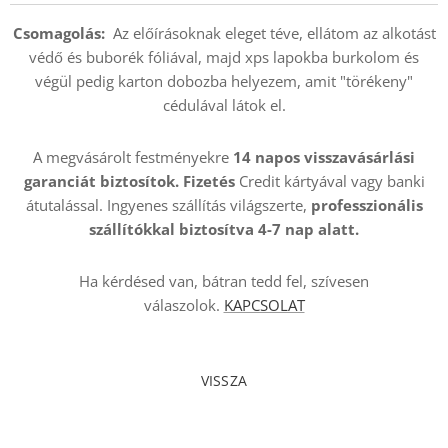
Csomagolás:
Az előírásoknak eleget téve, ellátom az alkotást
védő és buborék fóliával, majd xps lapokba burkolom és
végül pedig karton dobozba helyezem, amit "törékeny"
cédulával látok el.
A megvásárolt festményekre
14 napos visszavásárlási
garanciát biztosítok. Fizetés
Credit kártyával vagy banki
átutalással. Ingyenes szállítás világszerte,
professzionális
szállítókkal
biztosítva 4-7 nap alatt.
Ha kérdésed van, bátran tedd fel, szívesen
válaszolok.
KAPCSOLAT
VISSZA