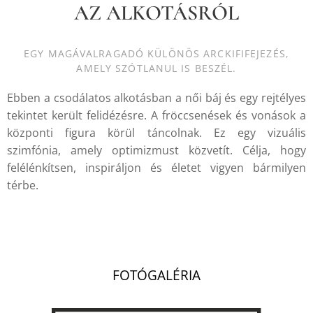
AZ ALKOTÁSRÓL
EGY MAGÁVALRAGADÓ KÜLÖNÖS ARCKIFIFEJEZÉS,
AMELY SZÓTLANUL IS BESZÉL.
Ebben a csodálatos alkotásban a női báj és egy rejtélyes
tekintet került felidézésre. A fröccsenések és vonások a
központi figura körül táncolnak. Ez egy vizuális
szimfónia, amely optimizmust közvetít. Célja, hogy
felélénkítsen, inspiráljon és életet vigyen bármilyen
térbe.
.
FOTÓGALÉRIA