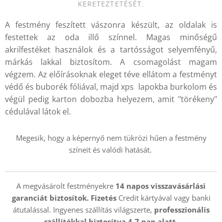
KERETEZTETÉSÉT.
A festmény feszített vászonra készült, az oldalak is
festettek az oda illő színnel. Magas minőségű
akrilfestéket használok és a tartósságot selyemfényű,
márkás lakkal biztosítom. A csomagolást magam
végzem. Az előírásoknak eleget téve ellátom a festményt
védő és buborék fóliával, majd xps lapokba burkolom és
végül pedig karton dobozba helyezem, amit "törékeny"
cédulával látok el.
Megesik, hogy a képernyő nem tükrözi hűen a festmény
színeit és valódi hatását.
A megvásárolt festményekre
14 napos visszavásárlási
garanciát biztosítok. Fizetés
Credit kártyával vagy banki
átutalással. Ingyenes szállítás világszerte,
professzionális
szállítókkal
biztosítva 4-7 nap alatt.