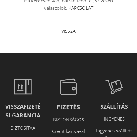
Ha kérdésed van, bátran tedd fel, szívesen
válaszolok.
KAPCSOLAT
VISSZA
VISSZAFIZETÉ
FIZETÉS
SZÁLLÍTÁS
SI GARANCIA
INGYENES
BIZTONSÁGOS
BIZTOSÍTVA
Ingyenes szállítás
Credit kártyával