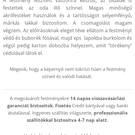
A festmény feszített vászonra készült, az oldalak is
festettek az oda illő színnel. Magas minőségű
akrilfestéket használok és a tartósságot selyemfényű,
márkás lakkal biztosítom. A csomagolást magam
végzem. Az előírásoknak eleget téve ellátom a festményt
védő és buborék fóliával, majd xps lapokba burkolom és
végül pedig karton dobozba helyezem, amit "törékeny"
cédulával látok el.
Megesik, hogy a képernyő nem tükrözi hűen a festmény
színeit és valódi hatását.
A megvásárolt festményekre
14 napos visszavásárlási
garanciát biztosítok. Fizetés
Credit kártyával vagy banki
átutalással. Ingyenes szállítás világszerte,
professzionális
szállítókkal
biztosítva 4-7 nap alatt.