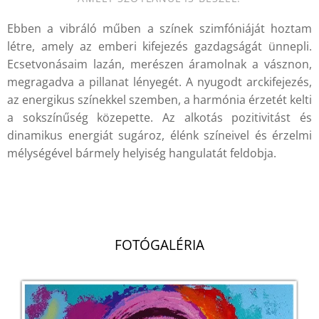
Ebben a vibráló műben a színek szimfóniáját hoztam
létre, amely az emberi kifejezés gazdagságát ünnepli.
Ecsetvonásaim lazán, merészen áramolnak a vásznon,
megragadva a pillanat lényegét. A nyugodt arckifejezés,
az energikus színekkel szemben, a harmónia érzetét kelti
a sokszínűség közepette. Az alkotás pozitivitást és
dinamikus energiát sugároz, élénk színeivel és érzelmi
mélységével bármely helyiség hangulatát feldobja.
.
FOTÓGALÉRIA