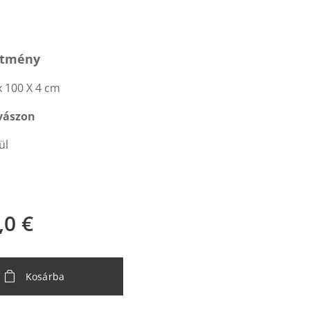
estmény
x 100 X 4 cm
 vászon
ül
,0
€
Kosárba