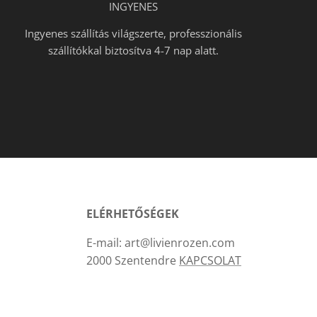
INGYENES
Ingyenes szállítás világszerte, professzionális
szállítókkal biztosítva 4-7 nap alatt.
ELÉRHETŐSÉGEK
E-mail: art@livienrozen.com
2000 Szentendre
KAPCSOLAT