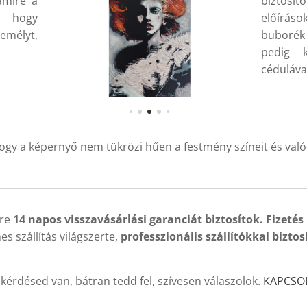
amire a
biztos
, hogy
előírás
emélyt,
buborék
pedig 
cédulával
ogy a képernyő nem tükrözi hűen a festmény színeit és való
kre
14 napos visszavásárlási garanciát biztosítok. Fizetés
es szállítás világszerte,
professzionális szállítókkal
biztos
kérdésed van, bátran tedd fel, szívesen válaszolok.
KAPCSO