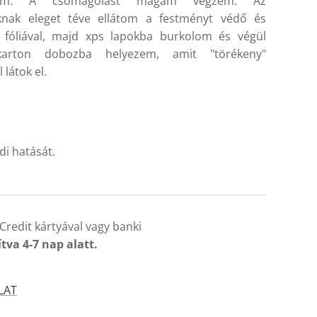
ítom. A csomagolást magam végzem. Az
oknak eleget téve ellátom a festményt védő és
 fóliával, majd xps lapokba burkolom és végül
karton dobozba helyezem, amit "törékeny"
 látok el.
di hatását.
Credit kártyával vagy banki
ítva 4-7 nap alatt.
LAT