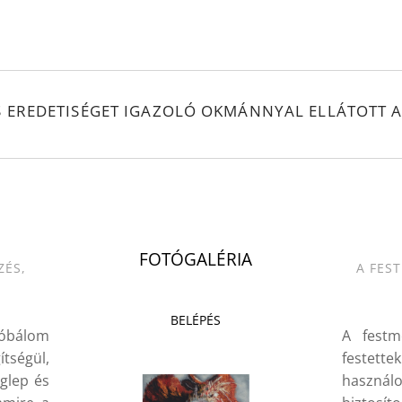
S EREDETISÉGET IGAZOLÓ OKMÁNNYAL ELLÁTOTT A
.
FOTÓGALÉRIA
ZÉS,
A FES
BELÉPÉS
róbálom
A festm
tségül,
festette
glep és
használ