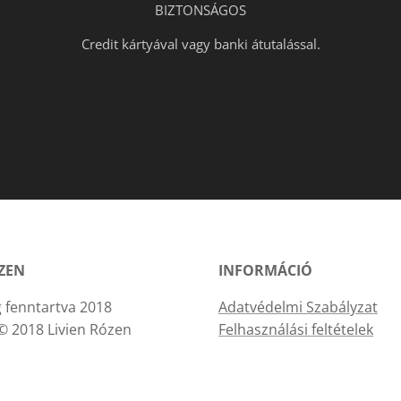
BIZTONSÁGOS
Credit kártyával vagy banki átutalással.
ÓZEN
INFORMÁCIÓ
 fenntartva 2018
Adatvédelmi Szabályzat
© 2018 Livien Rózen
Felhasználási feltételek