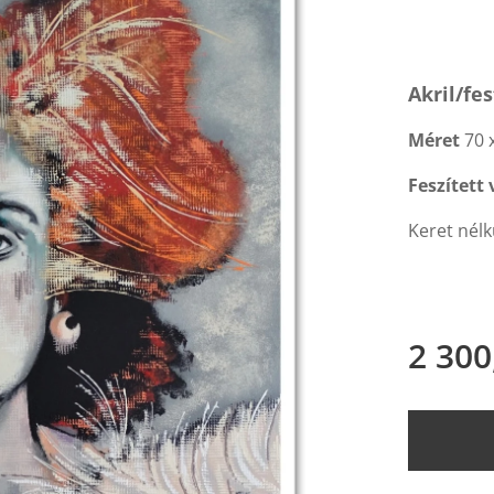
Akril/f
Méret
70 
Feszített
Keret nélk
2 300