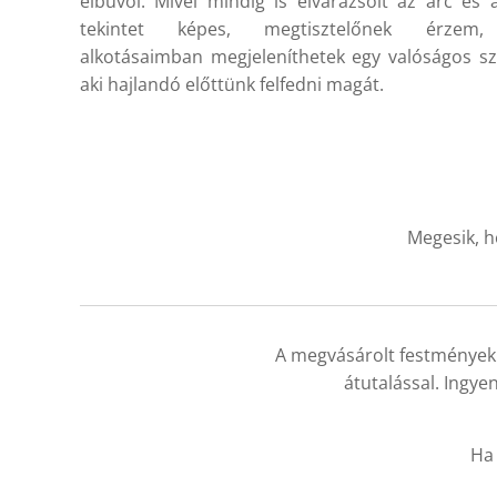
elbűvöl. Mivel mindig is elvarázsolt az arc és 
tekintet képes, megtisztelőnek érzem
alkotásaimban megjeleníthetek egy valóságos sz
aki hajlandó előttünk felfedni magát.
Megesik, h
A megvásárolt festménye
átutalással. Ingyen
Ha 