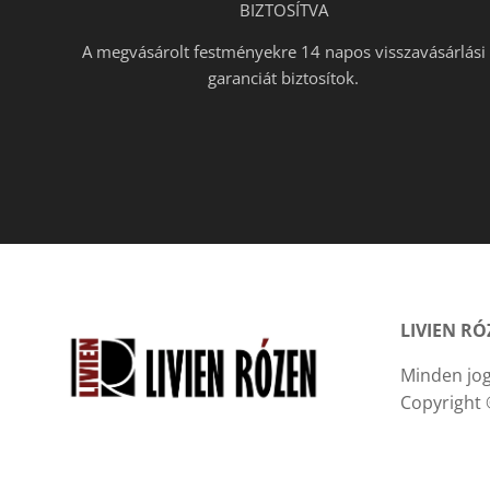
BIZTOSÍTVA
A megvásárolt festményekre 14 napos visszavásárlási
garanciát biztosítok.
LIVIEN R
Minden jog
Copyright 