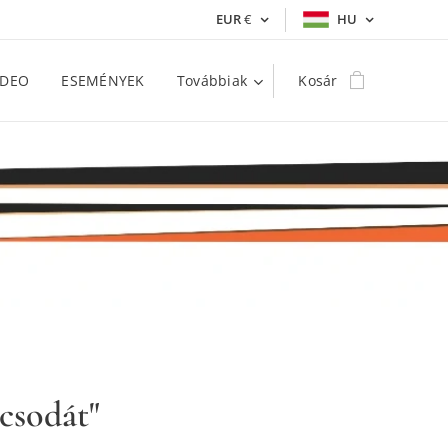
EUR
€
HU
IDEO
ESEMÉNYEK
Továbbiak
Kosár
 csodát"