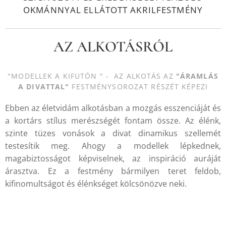
OKMÁNNYAL ELLÁTOTT AKRILFESTMÉNY
AZ ALKOTÁSRÓL
"MODELLEK A KIFUTÓN " - AZ ALKOTÁS AZ
"ÁRAMLÁS
A DIVATTAL"
FESTMÉNYSOROZAT RÉSZÉT KÉPEZI
Ebben az életvidám alkotásban a mozgás esszenciáját és
a kortárs stílus merészségét fontam össze. Az élénk,
szinte tüzes vonások a divat dinamikus szellemét
testesítik meg. Ahogy a modellek lépkednek,
magabiztosságot képviselnek, az inspiráció auráját
árasztva. Ez a festmény bármilyen teret feldob,
kifinomultságot és élénkséget kölcsönözve neki.