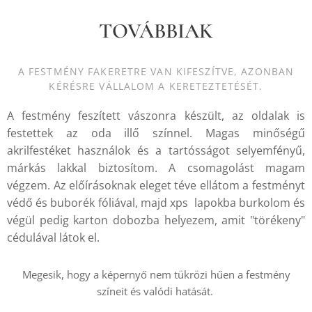
TOVÁBBIAK
A FESTMÉNY FAKERETRE VAN KIFESZÍTVE, AZONBAN
KÉRÉSRE VÁLLALOM A KERETEZTETÉSÉT.
A festmény feszített vászonra készült, az oldalak is
festettek az oda illő színnel. Magas minőségű
akrilfestéket használok és a tartósságot selyemfényű,
márkás lakkal biztosítom. A csomagolást magam
végzem. Az előírásoknak eleget téve ellátom a festményt
védő és buborék fóliával, majd xps lapokba burkolom és
végül pedig karton dobozba helyezem, amit "törékeny"
cédulával látok el.
Megesik, hogy a képernyő nem tükrözi hűen a festmény
színeit és valódi hatását.