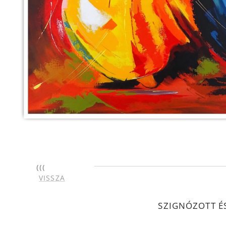
(((
VISSZA
SZIGNÓZOTT É