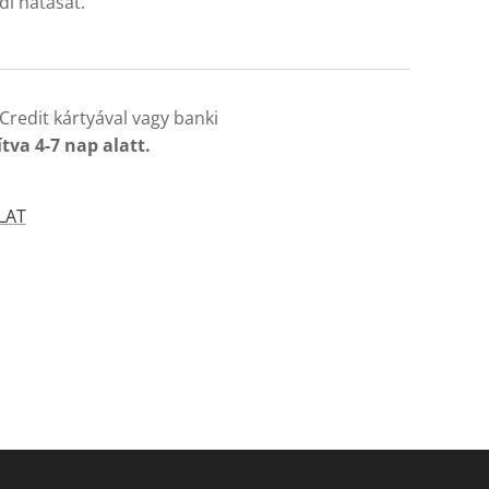
di hatását.
Credit kártyával vagy banki
ítva 4-7 nap alatt.
LAT