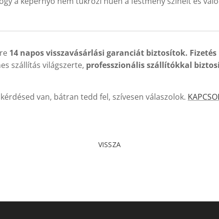
ogy a képernyő nem tükrözi hűen a festmény színeit és való
kre
14 napos visszavásárlási garanciát biztosítok. Fizetés
es szállítás világszerte,
professzionális szállítókkal
biztos
kérdésed van, bátran tedd fel, szívesen válaszolok.
KAPCSO
VISSZA