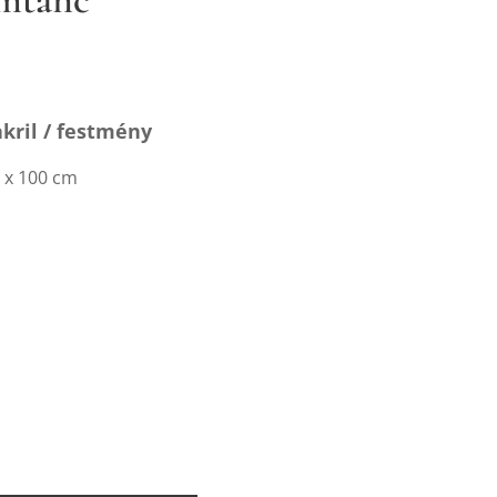
akril / festmény
 x 100 cm