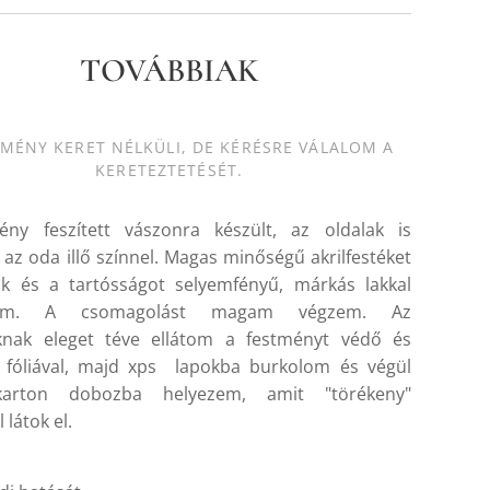
TOVÁBBIAK
TMÉNY KERET NÉLKÜLI, DE KÉRÉSRE VÁLALOM A
KERETEZTETÉSÉT.
ény feszített vászonra készült, az oldalak is
k az oda illő színnel. Magas minőségű akrilfestéket
ok és a tartósságot selyemfényű, márkás lakkal
ítom. A csomagolást magam végzem. Az
oknak eleget téve ellátom a festményt védő és
 fóliával, majd xps lapokba burkolom és végül
karton dobozba helyezem, amit "törékeny"
 látok el.