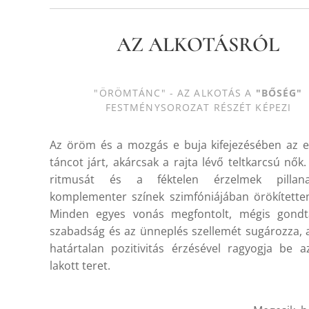
AZ ALKOTÁSRÓL
"ÖRÖMTÁNC" - AZ ALKOTÁS A
"BŐSÉG"
FESTMÉNYSOROZAT RÉSZÉT KÉPEZI
Az öröm és a mozgás e buja kifejezésében az 
táncot járt, akárcsak a rajta lévő teltkarcsú nők.
ritmusát és a féktelen érzelmek pillan
komplementer színek szimfóniájában örökített
Minden egyes vonás megfontolt, mégis gondt
szabadság és az ünneplés szellemét sugározza, 
határtalan pozitivitás érzésével ragyogja be az
lakott teret.