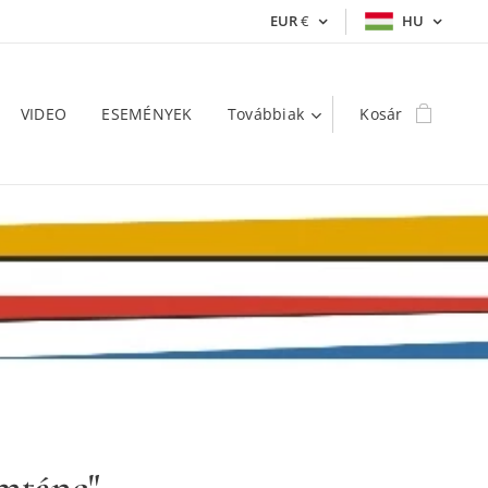
EUR
€
HU
VIDEO
ESEMÉNYEK
Továbbiak
Kosár
mtánc"