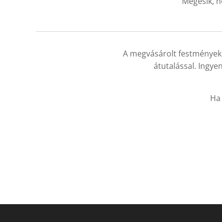
Megesik, h
A megvásárolt festménye
átutalással. Ingyen
Ha 