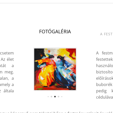
.
FOTÓGALÉRIA
A FES
ecsetem
A festm
 Az élet
festette
atát a
használ
em meg.
biztos
alan, a
előírás
amely a
buborék
 általa
pedig 
cédulával