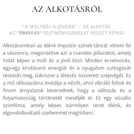
AZ ALKOTÁSRÓL
"A MÚLTBÓL A JÖVŐBE" - AZ ALKOTÁS
AZ
"ÉBREDÉS"
FESTMÉNYSOROZAT RÉSZÉT KÉPEZI
Alkotásomban az élénk impulzív színek táncát vittem fel
a vászonra, megörökítve azt a csendes pillanatot, amely
hidat képez a múlt és a jövő közt. Minden ecsetvonás,
egy-egy kirobbanó energiát és a nyugalom suttogását
testesíti meg, tükrözve a létezés összetett szépségét. Ez
a mű időutazásra invitálja a nézőt, ahol vibráló foltok és
finom árnyalatok keverednek, hogy a változás és a
folyamatosság történetét meséljék el. Ez egy vizuális
szimfónia, amely képes bármilyen teret élénk, és
elgondolkodtató szellemmel megtölteni.