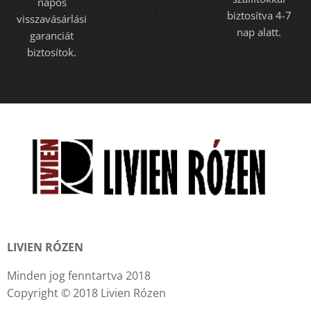
napos
.
biztosítva 4-7
visszavásárlási
nap alatt.
garanciát
biztosítok.
LIVIEN RÓZEN
Minden jog fenntartva 2018
Copyright © 2018 Livien Rózen