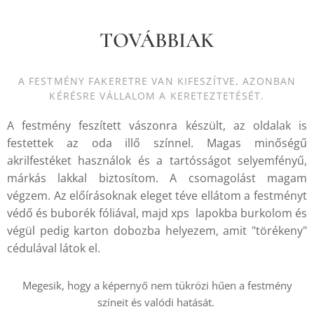
TOVÁBBIAK
A FESTMÉNY FAKERETRE VAN KIFESZÍTVE, AZONBAN
KÉRÉSRE VÁLLALOM A KERETEZTETÉSÉT.
A festmény feszített vászonra készült, az oldalak is
festettek az oda illő színnel. Magas minőségű
akrilfestéket használok és a tartósságot selyemfényű,
márkás lakkal biztosítom. A csomagolást magam
végzem. Az előírásoknak eleget téve ellátom a festményt
védő és buborék fóliával, majd xps lapokba burkolom és
végül pedig karton dobozba helyezem, amit "törékeny"
cédulával látok el.
Megesik, hogy a képernyő nem tükrözi hűen a festmény
színeit és valódi hatását.