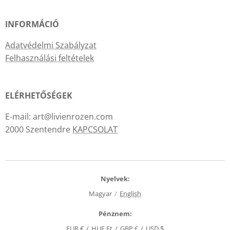
INFORMÁCIÓ
Adatvédelmi Szabályzat
Felhasználási feltételek
ELÉRHETŐSÉGEK
E-mail: art@livienrozen.com
2000 Szentendre
KAPCSOLAT
Nyelvek
Magyar
English
Pénznem
EUR €
HUF Ft
GBP £
USD $