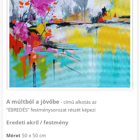
A múltból a jövőbe
- című alkotás az
"ÉBREDÉS" fe
stménysorozat részét képezi
Eredeti akril / festmény
Méret
50 x 50 cm