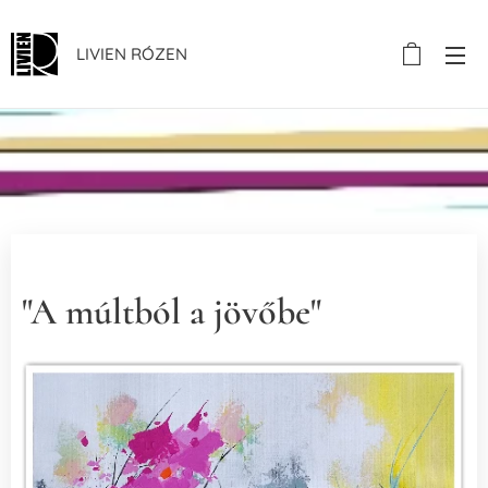
LIVIEN RÓZEN
"A múltból a jövőbe"