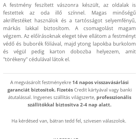
A festmény feszített vászonra készült, az oldalak is
festettek az oda illő színnel. Magas minőségű
akrilfestéket használok és a tartósságot selyemfényű,
márkás lakkal biztosítom. A csomagolást magam
végzem. Az előírásoknak eleget téve ellátom a festményt
védő és buborék fóliával, majd ytong lapokba burkolom
és végül pedig karton dobozba helyezem, amit
"törékeny" cédulával látok el.
A megvásárolt festményekre
14 napos visszavásárlási
garanciát biztosítok. Fizetés
Credit kártyával vagy banki
átutalással. Ingyenes szállítás világszerte,
professzionális
szállítókkal
biztosítva 2-4 nap alatt.
Ha kérdésed van, bátran tedd fel, szívesen válaszolok.