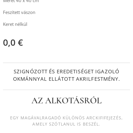
Méret 40 x 40 cm
Feszített vászon
Keret nélkül
0,0
€
SZIGNÓZOTT ÉS EREDETISÉGET IGAZOLÓ
OKMÁNNYAL ELLÁTOTT AKRILFESTMÉNY.
AZ ALKOTÁSRÓL
EGY MAGÁVALRAGADÓ KÜLÖNÖS ARCKIFIFEJEZÉS,
AMELY SZÓTLANUL IS BESZÉL.