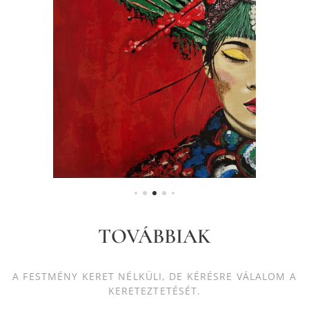
TOVÁBBIAK
A FESTMÉNY KERET NÉLKÜLI, DE KÉRÉSRE VÁLALOM A
KERETEZTETÉSÉT.