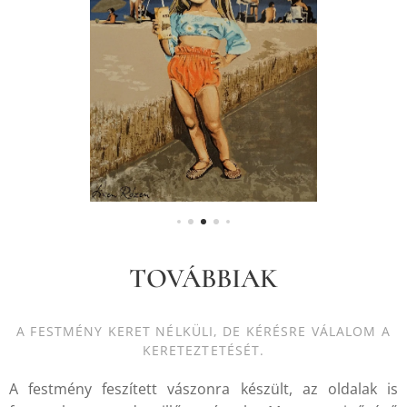
TOVÁBBIAK
A FESTMÉNY KERET NÉLKÜLI, DE KÉRÉSRE VÁLALOM A
KERETEZTETÉSÉT.
A festmény feszített vászonra készült, az oldalak is