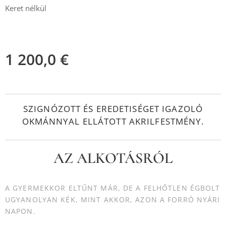
Keret nélkül
1 200,0
€
SZIGNÓZOTT ÉS EREDETISÉGET IGAZOLÓ
OKMÁNNYAL ELLÁTOTT AKRILFESTMÉNY.
AZ ALKOTÁSRÓL
A GYERMEKKOR ELTŰNT MÁR, DE A FELHŐTLEN ÉGBOLT
UGYANOLYAN KÉK, MINT AKKOR, AZON A FORRÓ NYÁRI
NAPON.