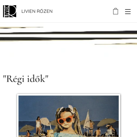
LIVIEN RÓZEN
.
"Régi idők"