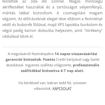
festettek az oda illő színnel. Magas minőségű
akrilfestéket használok és a tartósságot selyemfényű,
márkás lakkal biztosítom. A csomagolást magam
végzem. Az előírásoknak eleget téve ellátom a festményt
védő és buborék fóliával, majd XPS lapokba burkolom és
végül pedig karton dobozba helyezem, amit "törékeny"
cédulával látok el.
A megvásárolt festményekre
14 napos visszavásárlási
garanciát biztosítok. Fizetés
Credit kártyával vagy banki
átutalással. Ingyenes szállítás világszerte,
professzionális
szállítókkal
biztosítva 4-7 nap alatt.
Ha kérdésed van, bátran tedd fel, szívesen
válaszolok.
KAPCSOLAT