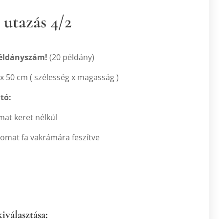
 utazás 4/2
példányszám!
(20 példány)
x 50 cm ( szélesség x magasság )
tó:
mat keret nélkül
omat fa vakrámára feszítve
kiválasztása: