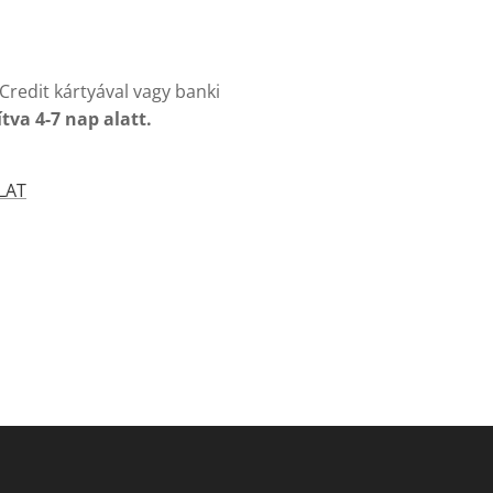
Credit kártyával vagy banki
ítva 4-7 nap alatt.
LAT