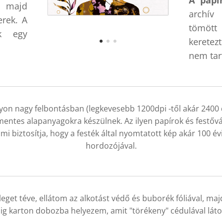
A papír
l majd
archív 
rek. A
tömött
ok egy
keretez
nem tar
on nagy felbontásban (legkevesebb 1200dpi -től akár 2400 d
mentes alapanyagokra készülnek. Az ilyen papírok és festőv
i biztosítja, hogy a festék által nyomtatott kép akár 100 évig
hordozójával.
eget téve, ellátom az alkotást védő és buborék fóliával, ma
ig karton dobozba helyezem, amit "törékeny" cédulával látok