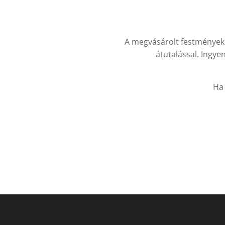
A megvásárolt festménye
átutalással. Ingyen
Ha 