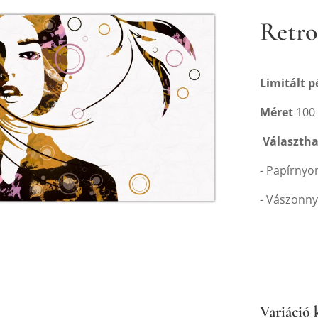
Retro
Limitált 
Méret
100 
Választha
- Papírnyo
- Vászonny
Variáció 