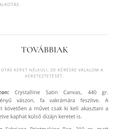
ALKOTÁS.
TOVÁBBIAK
KOTÁS KERET NÉLKÜLI, DE KÉRÉSRE VÁLALOM A
KERETEZTETÉSÉT.
on:
Crystalline Satin Canvas, 440 gr.
fényű vászon, fa vakrámára feszítve. A
st követően a művet csak ki kell akasztani a
lletve kaphat külső dizájn keretet is.