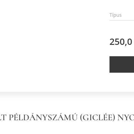
Típus
250,0
LT PÉLDÁNYSZÁMÚ (GICLÉE) N