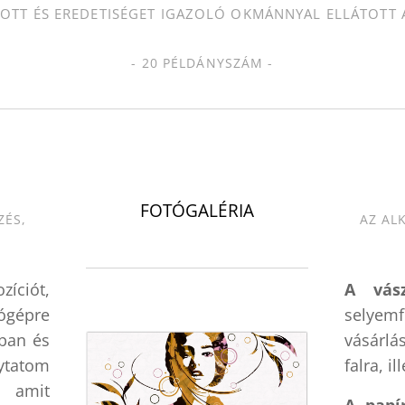
OTT ÉS EREDETISÉGET IGAZOLÓ OKMÁNNYAL ELLÁTOTT 
- 20 PÉLDÁNYSZÁM -
.
FOTÓGALÉRIA
ZÉS,
AZ AL
íciót,
A vász
gépre
selyem
ban és
vásárlá
ytatom
falra, i
 amit