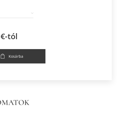
€
-tól
Kosárba
YOMATOK