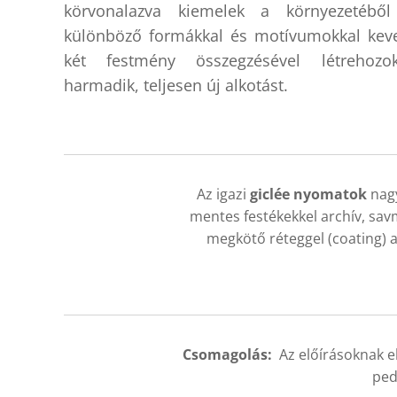
körvonalazva kiemelek a környezetébő
különböző formákkal és motívumokkal keve
két festmény összegzésével létrehoz
harmadik, teljesen új alkotást.
Az igazi
giclée nyomatok
nagy
mentes festékekkel archív, sav
megkötő réteggel (coating) am
Csomagolás:
Az előírásoknak el
ped