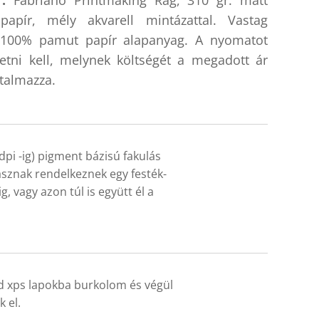
:
Fabriano Printmaking Rag, 310 gr. matt
papír, mély akvarell mintázattal. Vastag
 100% pamut papír alapanyag. A nyomatot
tetni kell, melynek költségét a megadott ár
talmazza.
pi -ig) pigment bázisú fakulás
ásznak rendelkeznek egy festék-
, vagy azon túl is együtt él a
jd xps lapokba burkolom és végül
 el.