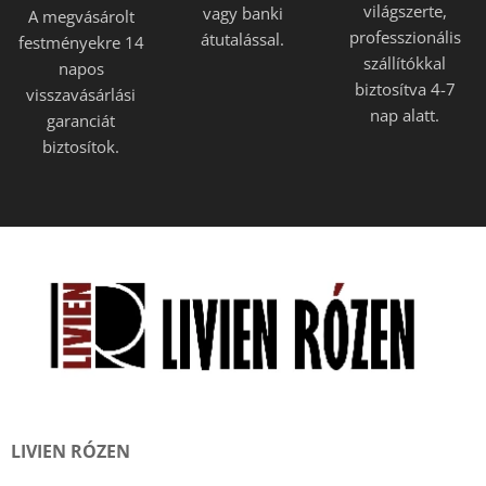
világszerte,
vagy banki
A megvásárolt
professzionális
átutalással.
festményekre 14
szállítókkal
napos
biztosítva 4-7
visszavásárlási
nap alatt.
garanciát
biztosítok.
LIVIEN RÓZEN