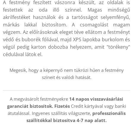
A festmény feszített vászonra készült, az oldalak is
festettek az oda illő színnel. Magas minőségű
akrilfestéket használok és a tartósságot selyemfényű,
márkás lakkal biztosítom. A csomagolást magam
végzem. Az előírásoknak eleget téve ellátom a festményt
védő és buborék fóliával, majd XPS lapokba burkolom és
végül pedig karton dobozba helyezem, amit "törékeny"
cédulával látok el.
Megesik, hogy a képernyő nem tükrözi hűen a festmény
színeit és valódi hatását.
A megvásárolt festményekre
14 napos visszavásárlási
garanciát biztosítok. Fizetés
Credit kártyával vagy banki
átutalással. Ingyenes szállítás világszerte,
professzionális
szállítókkal
biztosítva 4-7 nap alatt.