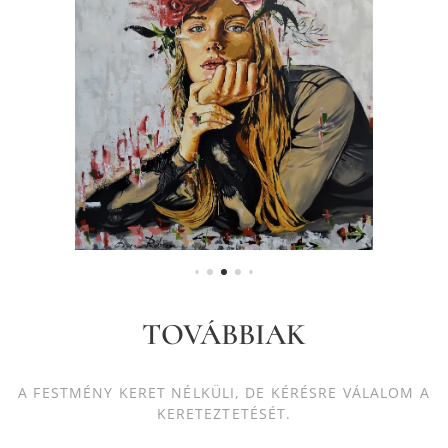
TOVÁBBIAK
A FESTMÉNY KERET NÉLKÜLI, DE KÉRÉSRE VÁLALOM A
KERETEZTETÉSÉT.