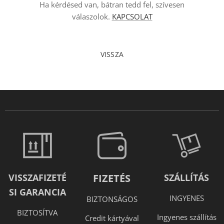
Ha kérdésed van, bátran tedd fel, szívesen
válaszolok.
KAPCSOLAT
VISSZA
VISSZAFIZETÉ
FIZETÉS
SZÁLLÍTÁS
SI GARANCIA
INGYENES
BIZTONSÁGOS
BIZTOSÍTVA
Ingyenes szállítás
Credit kártyával