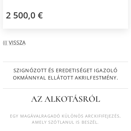
2 500,0
€
(((
VISSZA
SZIGNÓZOTT ÉS EREDETISÉGET IGAZOLÓ
OKMÁNNYAL ELLÁTOTT AKRILFESTMÉNY.
AZ ALKOTÁSRÓL
EGY MAGÁVALRAGADÓ KÜLÖNÖS ARCKIFIFEJEZÉS,
AMELY SZÓTLANUL IS BESZÉL.