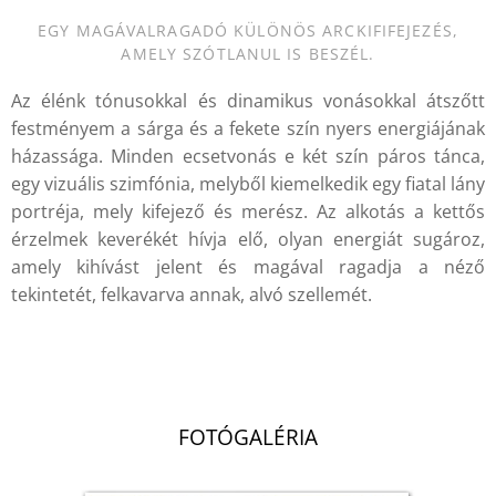
EGY MAGÁVALRAGADÓ KÜLÖNÖS ARCKIFIFEJEZÉS,
AMELY SZÓTLANUL IS BESZÉL.
Az élénk tónusokkal és dinamikus vonásokkal átszőtt
festményem a sárga és a fekete szín nyers energiájának
házassága. Minden ecsetvonás e két szín páros tánca,
egy vizuális szimfónia, melyből kiemelkedik egy fiatal lány
portréja, mely kifejező és merész. Az alkotás a kettős
érzelmek keverékét hívja elő, olyan energiát sugároz,
amely kihívást jelent és magával ragadja a néző
tekintetét, felkavarva annak, alvó szellemét.
.
FOTÓGALÉRIA