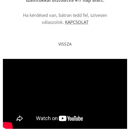
szállítókkal
biztosítva 4-7 nap alatt.
Ha kérdésed van, bátran tedd fel, szívesen
válaszolok.
KAPCSOLAT
VISSZA