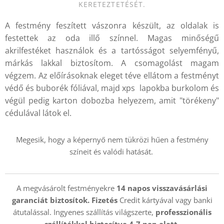
KERETEZTETÉSÉT.
A festmény feszített vászonra készült, az oldalak is
festettek az oda illő színnel. Magas minőségű
akrilfestéket használok és a tartósságot selyemfényű,
márkás lakkal biztosítom. A csomagolást magam
végzem. Az előírásoknak eleget téve ellátom a festményt
védő és buborék fóliával, majd xps lapokba burkolom és
végül pedig karton dobozba helyezem, amit "törékeny"
cédulával látok el.
Megesik, hogy a képernyő nem tükrözi hűen a festmény
színeit és valódi hatását.
A megvásárolt festményekre
14 napos visszavásárlási
garanciát biztosítok. Fizetés
Credit kártyával vagy banki
átutalással. Ingyenes szállítás világszerte,
professzionális