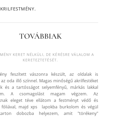
KRILFESTMÉNY.
TOVÁBBIAK
TMÉNY KERET NÉLKÜLI, DE KÉRÉSRE VÁLALOM A
KERETEZTETÉSÉT.
ény feszített vászonra készült, az oldalak is
k az oda illő színnel. Magas minőségű akrilfestéket
ok és a tartósságot selyemfényű, márkás lakkal
ítom. A csomagolást magam végzem. Az
oknak eleget téve ellátom a festményt védő és
 fóliával, majd xps lapokba burkolom és végül
karton dobozba helyezem, amit "törékeny"