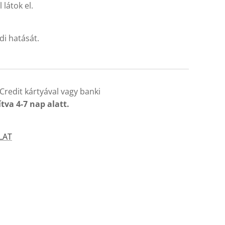
 látok el.
di hatását.
Credit kártyával vagy banki
ítva 4-7 nap alatt.
LAT