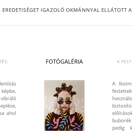
S EREDETISÉGET IGAZOLÓ OKMÁNNYAL ELLÁTOTT A
.
FOTÓGALÉRIA
ZÉS,
A FES
ntitás
A festm
 képbe,
festette
vibráló
használ
eplése,
biztos
ba ahol
előírás
buborék
pedig 