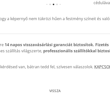
cédulával
ogy a képernyő nem tükrözi hűen a festmény színeit és való
kre
14 napos visszavásárlási garanciát biztosítok. Fizetés
es szállítás világszerte,
professzionális szállítókkal
biztos
kérdésed van, bátran tedd fel, szívesen válaszolok.
KAPCSO
VISSZA