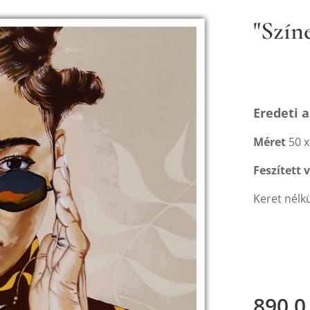
"Színe
Eredeti a
Méret
50 x
Feszített 
Keret nélk
890,0