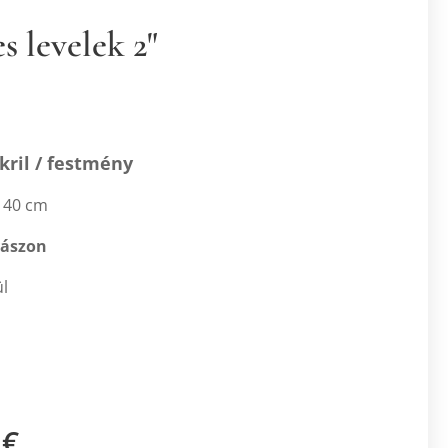
s levelek 2"
kril / festmény
 40 cm
vászon
ül
€