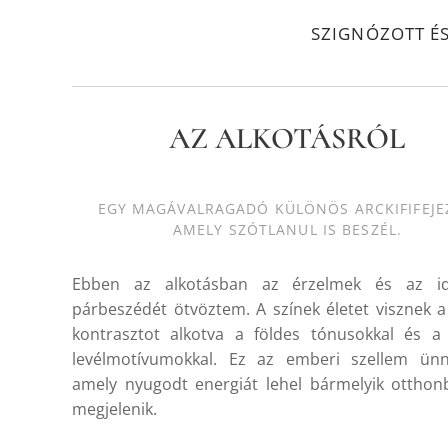
SZIGNÓZOTT É
AZ ALKOTÁSRÓL
EGY MAGÁVALRAGADÓ KÜLÖNÖS ARCKIFIFEJE
AMELY SZÓTLANUL IS BESZÉL.
Ebben az alkotásban az érzelmek és az ide
párbeszédét ötvöztem. A színek életet visznek a
kontrasztot alkotva a földes tónusokkal és a 
levélmotívumokkal. Ez az emberi szellem ünn
amely nyugodt energiát lehel bármelyik otthon
megjelenik.