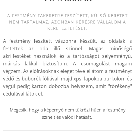
A FESTMÉNY FAKERETRE FESZÍTETT, KÜLSŐ KERETET
NEM TARTALMAZ, AZONBAN KÉRÉSRE VÁLLALOM A
KERETEZTETÉSÉT.
A festmény feszített vászonra készült, az oldalak is
festettek az oda illő színnel. Magas minőségű
akrilfestéket használok és a tartósságot selyemfényű,
márkás lakkal biztosítom. A csomagolást magam
végzem. Az előírásoknak eleget téve ellátom a festményt
védő és buborék fóliával, majd xps lapokba burkolom és
végül pedig karton dobozba helyezem, amit "törékeny"
cédulával látok el.
Megesik, hogy a képernyő nem tükrözi hűen a festmény
színeit és valódi hatását.