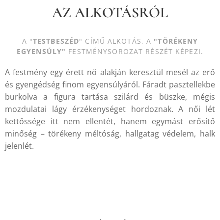
AZ ALKOTÁSRÓL
A "
TESTBESZÉD
" CÍMŰ ALKOTÁS, A
"TÖRÉKENY
EGYENSÚLY
"
FESTMÉNYSOROZAT RÉSZÉT KÉPEZI.
A festmény egy érett nő alakján keresztül mesél az erő
és gyengédség finom egyensúlyáról. Fáradt pasztellekbe
burkolva a figura tartása szilárd és büszke, mégis
mozdulatai lágy érzékenységet hordoznak. A női lét
kettőssége itt nem ellentét, hanem egymást erősítő
minőség – törékeny méltóság, hallgatag védelem, halk
jelenlét.
.