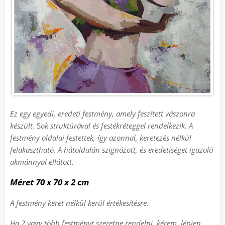
Ez egy egyedi, eredeti festmény, amely feszített vászonra
készült.
S
ok struktúrával és festékréteggel rendelkezik.
A
festmény oldalai festettek, így azonnal, keretezés nélkül
felakasztható
.
A h
átoldalán szignózott, és eredetiséget igazoló
okmánnyal ellátott.
Méret
7
0 x 70 x 2 cm
A festmény keret nélkül kerül értékesítésre.
Ha 2 vagy több festményt szeretne rendelni, kérem, lépjen