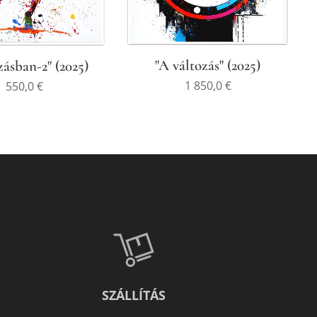
"A változás" (2025)
zásban-2" (2025)
1 850,0
€
550,0
€
SZÁLLÍTÁS