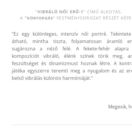
"
VIBRÁLÓ NŐI ERŐ-1
" CÍMŰ ALKOTÁS,
A
"
FESTMÉNYSOROZAT RÉSZÉT KÉPE
KÖRFORGÁS
"
"Ez egy különleges, intenzív női portré. Tekintete
átható, mintha tiszta, folyamatosan áramló en
sugározna a néző felé. A fekete-fehér alapra
kompozíciót vibráló, élénk színek törik meg, a
feszültséget és dinamizmust hoznak létre. A kontr
játéka egyszerre teremti meg a nyugalom és az erő
belső vibrálás különös harmóniáját."
Megesik, h