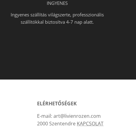
INGYENES
Ingyenes szállítás világszerte, professzionális
szállítókkal biztosítva 4-7 nap alatt.
ELÉRHETŐSÉGEK
E-mail: art@livienrozen.com
2000 Szentendre
KAPCSOLAT