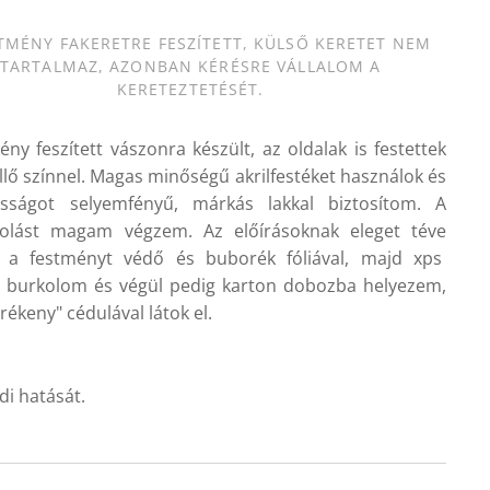
TMÉNY FAKERETRE FESZÍTETT, KÜLSŐ KERETET NEM
TARTALMAZ, AZONBAN KÉRÉSRE VÁLLALOM A
KERETEZTETÉSÉT.
ény feszített vászonra készült, az oldalak is festettek
illő színnel. Magas minőségű akrilfestéket használok és
ósságot selyemfényű, márkás lakkal biztosítom. A
olást magam végzem. Az előírásoknak eleget téve
m a festményt védő és buborék fóliával, majd xps
 burkolom és végül pedig karton dobozba helyezem,
rékeny" cédulával látok el.
di hatását.