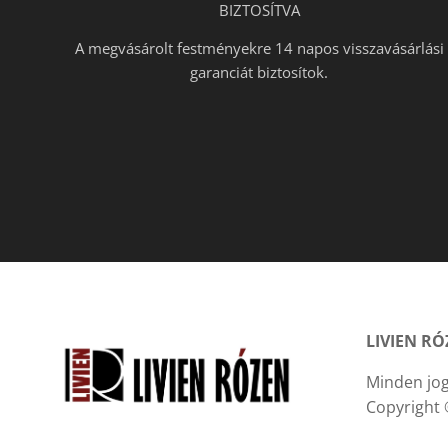
BIZTOSÍTVA
A megvásárolt festményekre 14 napos visszavásárlási
garanciát biztosítok.
LIVIEN R
Minden jog
Copyright 