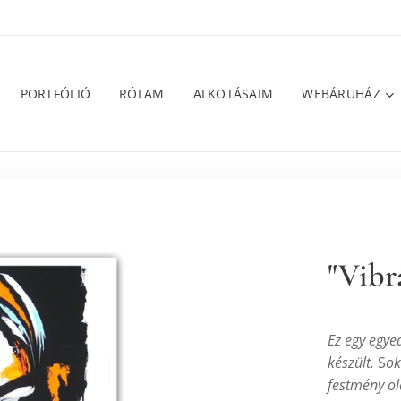
PORTFÓLIÓ
RÓLAM
ALKOTÁSAIM
WEBÁRUHÁZ
"Vibr
Ez egy egye
készült.
S
ok
festmény old