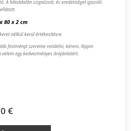
tó
.
A h
átoldalán szignózott, és eredetiséget igazoló
llátott.
 x 80 x 2 cm
eret nélkül kerül értékesítésre.
öbb festményt szeretne rendelni, kérem, lépjen
 velem egy kedvezményes árajánlatért.
,0
€