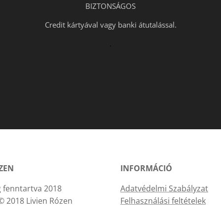
BIZTONSÁGOS
Credit kártyával vagy banki átutalással.
.
ÓZEN
INFORMÁCIÓ
 fenntartva 2018
Adatvédelmi Szabályzat
© 2018 Livien Rózen
Felhasználási feltételek