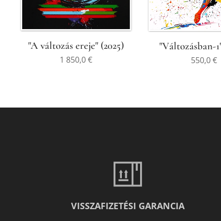
"A változás ereje" (2025)
"Változásban-1"
1 850,0
€
550,0
€
VISSZAFIZETÉSI GARANCIA