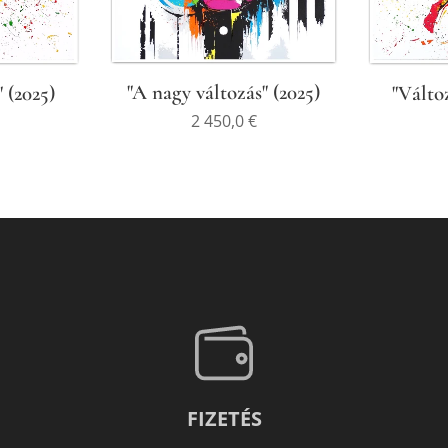
"A nagy változás" (2025)
 (2025)
"Válto
2 450,0
€
FIZETÉS