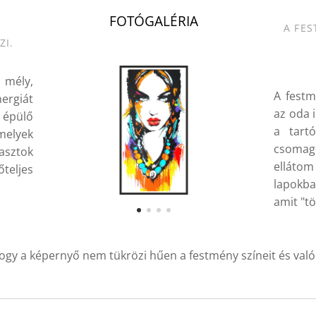
FOTÓGALÉRIA
A FES
ZI.
 mély,
A festm
ergiát
az oda 
 épülő
a tart
melyek
csomag
asztok
elláto
teljes
lapokba
amit "tö
ogy a képernyő nem tükrözi hűen a festmény színeit és való