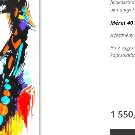
felakasztha
okmánnyal e
Méret
4
0
A festmény k
Ha 2 vagy t
kapcsolatba
1 550