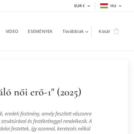
EUR
€
HU
VIDEO
ESEMÉNYEK
Továbbiak
Kosár
áló női erő-1" (2025)
di, eredeti festmény, amely feszített vászonra
 struktúrával és festékréteggel rendelkezik.
A
alai festettek, így azonnal, keretezés nélkül