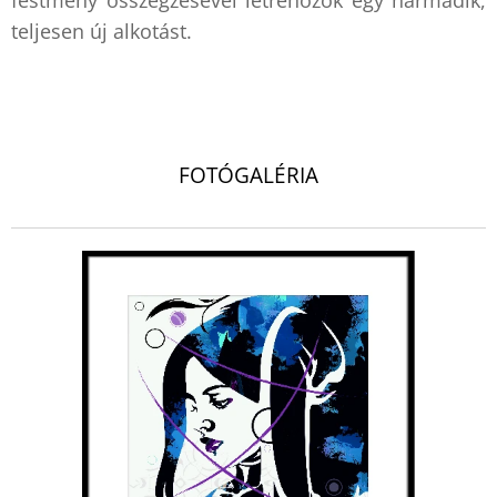
festmény összegzésével létrehozok egy harmadik,
teljesen új alkotást.
.
FOTÓGALÉRIA