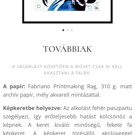
TOVÁBBIAK
A VÁSÁRLÁST KÖVETŐEN A MŰVET CSAK KI KELL
AKASZTANI A FALRA.
A papír:
Fabriano Printmaking Rag, 310 g. matt
archív papír, mély akvarell mintázattal.
Képkeretbe helyezve:
Az alkotást fehér paszpartu
szegélyezi, így erőteljesebb hatást kölcsönöz a
képnek.
A keret kiváló minőségű, fekete fa
képkeret. A képkeret törésálló akrilüveggel