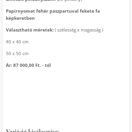
Papírnyomat
fehér paszpartuval fekete fa
képkeretben
Választható méretek:
( szélesség x magasság )
40 x 40 cm
50 x 50 cm
Ár: 87 000,00 Ft. - tól
Variáció kiválasztása: