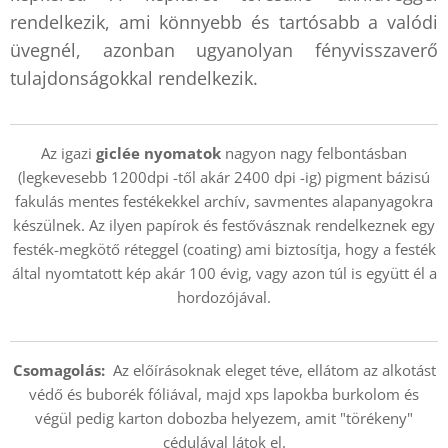
rendelkezik, ami könnyebb és tartósabb a valódi
üvegnél, azonban ugyanolyan fényvisszaverő
tulajdonságokkal rendelkezik.
Az igazi
giclée nyomatok
nagyon nagy felbontásban
(legkevesebb 1200dpi -től akár 2400 dpi -ig) pigment bázisú
fakulás mentes festékekkel archív, savmentes alapanyagokra
készülnek. Az ilyen papírok és festővásznak rendelkeznek egy
festék-megkötő réteggel (coating) ami biztosítja, hogy a festék
által nyomtatott kép akár 100 évig, vagy azon túl is együtt él a
hordozójával.
Csomagolás:
Az előírásoknak eleget téve, ellátom az alkotást
védő és buborék fóliával, majd xps lapokba burkolom és
végül pedig karton dobozba helyezem, amit "törékeny"
cédulával látok el.