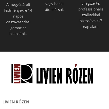
világszerte,
vagy banki
A megvásárolt
professzionális
átutalással.
festményekre 14
szállítókkal
napos
.
biztosítva 4-7
visszavásárlási
nap alatt.
garanciát
biztosítok.
LIVIEN RÓZEN