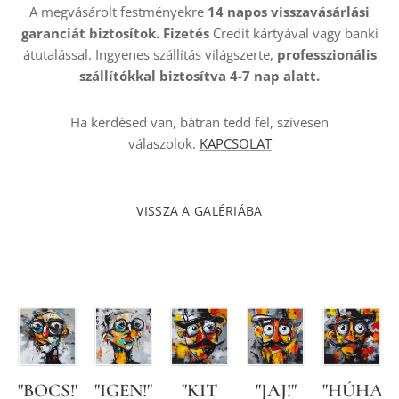
A megvásárolt festményekre
14 napos visszavásárlási
garanciát biztosítok. Fizetés
Credit kártyával vagy banki
átutalással. Ingyenes szállítás világszerte,
professzionális
szállítókkal
biztosítva 4-7 nap alatt.
Ha kérdésed van, bátran tedd fel, szívesen
válaszolok.
KAPCSOLAT
VISSZA A GALÉRIÁBA
!"
"BOCS!"
"IGEN!"
"KIT
"JAJ!"
"HÚHA!"