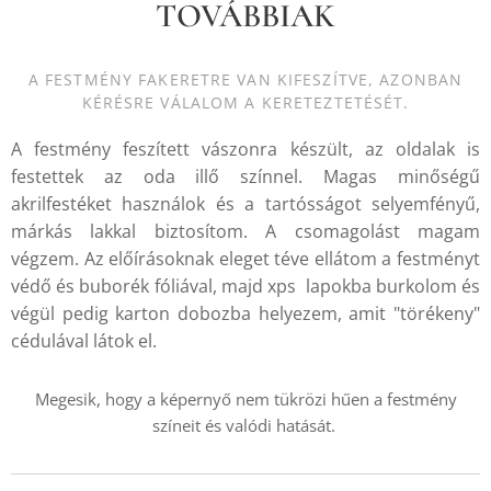
TOVÁBBIAK
A FESTMÉNY FAKERETRE VAN KIFESZÍTVE, AZONBAN
KÉRÉSRE VÁLALOM A KERETEZTETÉSÉT.
A festmény feszített vászonra készült, az oldalak is
festettek az oda illő színnel. Magas minőségű
akrilfestéket használok és a tartósságot selyemfényű,
márkás lakkal biztosítom. A csomagolást magam
végzem. Az előírásoknak eleget téve ellátom a festményt
védő és buborék fóliával, majd xps lapokba burkolom és
végül pedig karton dobozba helyezem, amit "törékeny"
cédulával látok el.
Megesik, hogy a képernyő nem tükrözi hűen a festmény
színeit és valódi hatását.