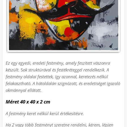
Ez egy egyedi, eredeti festmény, amely feszített vászonra
készült.
S
ok struktúrával és festékréteggel rendelkezik.
A
festmény oldalai festettek, így azonnal, keretezés nélkül
felakasztható
.
A h
átoldalán szignózott, és eredetiséget igazoló
okmánnyal ellátott.
Méret
4
0 x 40 x 2 cm
A festmény keret nélkül kerül értékesítésre.
Ha 2 vagy több festményt szeretne rendelni, kérem, lépjen