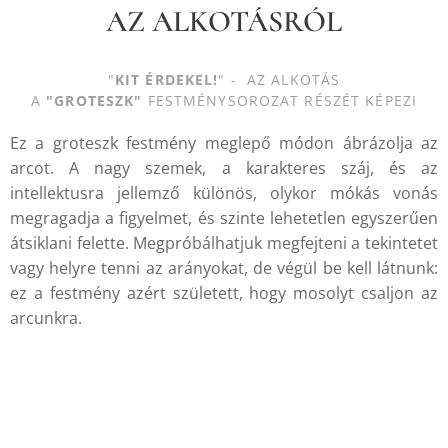
AZ ALKOTÁSRÓL
"
KIT ÉRDEKEL!
" - AZ ALKOTÁS
A
"GROTESZK"
FESTMÉNYSOROZAT RÉSZÉT KÉPEZI
Ez a groteszk festmény meglepő módon ábrázolja az
arcot. A nagy szemek, a karakteres száj, és az
intellektusra jellemző különös, olykor mókás vonás
megragadja a figyelmet, és szinte lehetetlen egyszerűen
átsiklani felette. Megpróbálhatjuk megfejteni a tekintetet
vagy helyre tenni az arányokat, de végül be kell látnunk:
ez a festmény azért született, hogy mosolyt csaljon az
arcunkra.
.