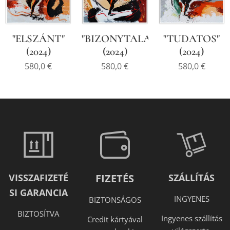
"ELSZÁNT"
"BIZONYTALAN"
"TUDATOS"
(2024)
(2024)
(2024)
580,0
€
580,0
€
580,0
€
VISSZAFIZETÉ
FIZETÉS
SZÁLLÍTÁS
SI GARANCIA
INGYENES
BIZTONSÁGOS
BIZTOSÍTVA
Ingyenes szállítás
Credit kártyával