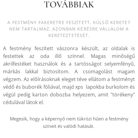
TOVÁBBIAK
A FESTMÉNY FAKERETRE FESZÍTETT, KÜLSŐ KERETET
NEM TARTALMAZ, AZONBAN KÉRÉSRE VÁLLALOM A
KERETEZTETÉSÉT.
A festmény feszített vászonra készült, az oldalak is
festettek az oda illő színnel. Magas minőségű
akrilfestéket használok és a tartósságot selyemfényű,
márkás lakkal biztosítom. A csomagolást magam
végzem. Az előírásoknak eleget téve ellátom a festményt
védő és buborék fóliával, majd xps lapokba burkolom és
végül pedig karton dobozba helyezem, amit "törékeny"
cédulával látok el.
Megesik, hogy a képernyő nem tükrözi hűen a festmény
színeit és valódi hatását.