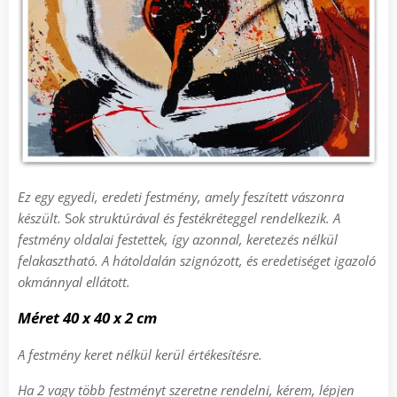
Ez egy egyedi, eredeti festmény, amely feszített vászonra
készült.
S
ok struktúrával és festékréteggel rendelkezik.
A
festmény oldalai festettek, így azonnal, keretezés nélkül
felakasztható
.
A h
átoldalán szignózott, és eredetiséget igazoló
okmánnyal ellátott.
Méret
4
0 x 40 x 2 cm
A festmény keret nélkül kerül értékesítésre.
Ha 2 vagy több festményt szeretne rendelni, kérem, lépjen