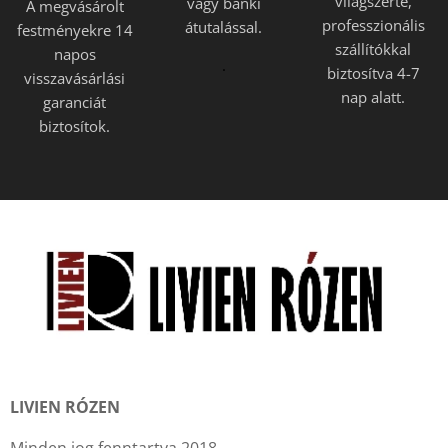
világszerte,
vagy banki
A megvásárolt
professzionális
átutalással.
festményekre 14
szállítókkal
napos
.
biztosítva 4-7
visszavásárlási
nap alatt.
garanciát
biztosítok.
LIVIEN RÓZEN