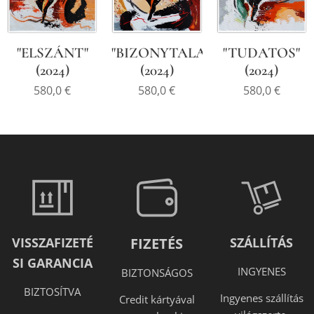
"ELSZÁNT"
"BIZONYTALAN"
"TUDATOS"
(2024)
(2024)
(2024)
580,0
€
580,0
€
580,0
€
VISSZAFIZETÉ
FIZETÉS
SZÁLLÍTÁS
SI GARANCIA
INGYENES
BIZTONSÁGOS
BIZTOSÍTVA
Ingyenes szállítás
Credit kártyával