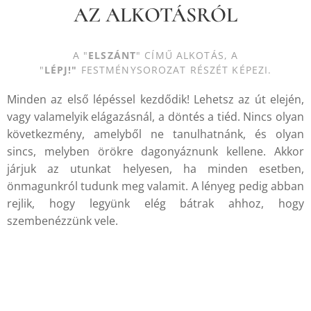
AZ ALKOTÁSRÓL
A "
ELSZÁNT
" CÍMŰ ALKOTÁS, A
"
LÉPJ
!
"
FESTMÉNYSOROZAT RÉSZÉT KÉPEZI.
Minden az első lépéssel kezdődik! Lehetsz az út elején,
vagy valamelyik elágazásnál, a döntés a tiéd. Nincs olyan
következmény, amelyből ne tanulhatnánk, és olyan
sincs, melyben örökre dagonyáznunk kellene. Akkor
járjuk az utunkat helyesen, ha minden esetben,
önmagunkról tudunk meg valamit. A lényeg pedig abban
rejlik, hogy legyünk elég bátrak ahhoz, hogy
szembenézzünk vele.
.