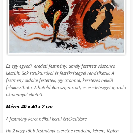
Ez egy egyedi, eredeti festmény, amely feszített vászonra
készült.
S
ok struktúrával és festékréteggel rendelkezik.
A
festmény oldalai festettek, így azonnal, keretezés nélkül
felakasztható
.
A h
átoldalán szignózott, és eredetiséget igazoló
okmánnyal ellátott.
Méret
4
0 x 40 x 2 cm
A festmény keret nélkül kerül értékesítésre.
Ha 2 vagy több festményt szeretne rendelni, kérem, lépjen