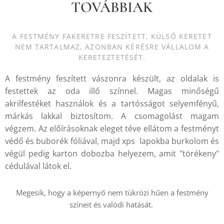
TOVÁBBIAK
A FESTMÉNY FAKERETRE FESZÍTETT, KÜLSŐ KERETET
NEM TARTALMAZ, AZONBAN KÉRÉSRE VÁLLALOM A
KERETEZTETÉSÉT.
A festmény feszített vászonra készült, az oldalak is
festettek az oda illő színnel. Magas minőségű
akrilfestéket használok és a tartósságot selyemfényű,
márkás lakkal biztosítom. A csomagolást magam
végzem. Az előírásoknak eleget téve ellátom a festményt
védő és buborék fóliával, majd xps lapokba burkolom és
végül pedig karton dobozba helyezem, amit "törékeny"
cédulával látok el.
Megesik, hogy a képernyő nem tükrözi hűen a festmény
színeit és valódi hatását.