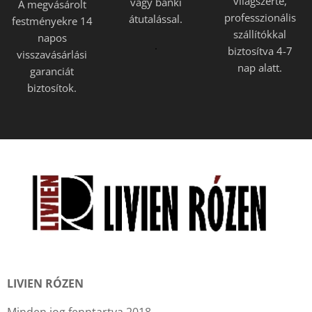
világszerte,
vagy banki
A megvásárolt
professzionális
átutalással.
festményekre 14
szállítókkal
napos
.
biztosítva 4-7
visszavásárlási
nap alatt.
garanciát
biztosítok.
LIVIEN RÓZEN