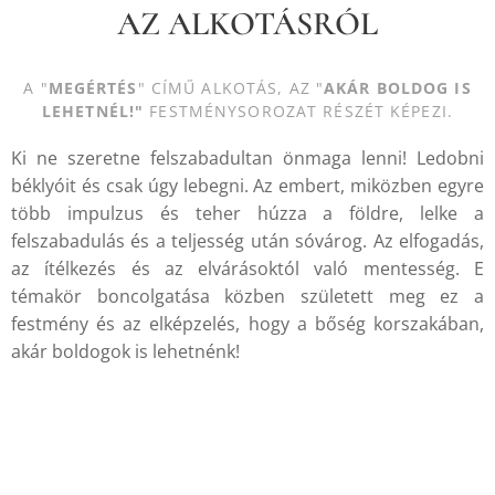
AZ ALKOTÁSRÓL
A "
MEGÉRTÉS
" CÍMŰ ALKOTÁS, AZ "
AKÁR BOLDOG IS
LEHETNÉL!
"
FESTMÉNYSOROZAT RÉSZÉT KÉPEZI.
Ki ne szeretne felszabadultan önmaga lenni! Ledobni
béklyóit és csak úgy lebegni. Az embert, miközben egyre
több impulzus és teher húzza a földre, lelke a
felszabadulás és a teljesség után sóvárog. Az elfogadás,
az ítélkezés és az elvárásoktól való mentesség. E
témakör boncolgatása közben született meg ez a
festmény és az elképzelés, hogy a bőség korszakában,
akár boldogok is lehetnénk!
.