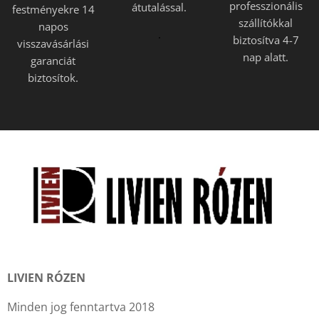
professzionális
átutalással.
festményekre 14
szállítókkal
napos
.
biztosítva 4-7
visszavásárlási
nap alatt.
garanciát
biztosítok.
LIVIEN RÓZEN
Minden jog fenntartva 2018