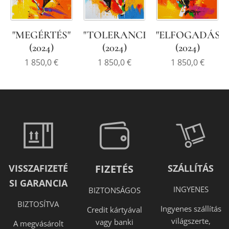
"MEGÉRTÉS"
"TOLERANCIA"
"ELFOGADÁS"
(2024)
(2024)
(2024)
1 850,0
€
1 850,0
€
1 850,0
€
VISSZAFIZETÉ
FIZETÉS
SZÁLLÍTÁS
SI GARANCIA
INGYENES
BIZTONSÁGOS
BIZTOSÍTVA
Ingyenes szállítás
Credit kártyával
világszerte,
vagy banki
A megvásárolt