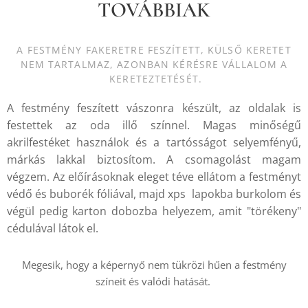
TOVÁBBIAK
A FESTMÉNY FAKERETRE FESZÍTETT, KÜLSŐ KERETET
NEM TARTALMAZ, AZONBAN KÉRÉSRE VÁLLALOM A
KERETEZTETÉSÉT.
A festmény feszített vászonra készült, az oldalak is
festettek az oda illő színnel. Magas minőségű
akrilfestéket használok és a tartósságot selyemfényű,
márkás lakkal biztosítom. A csomagolást magam
végzem. Az előírásoknak eleget téve ellátom a festményt
védő és buborék fóliával, majd xps lapokba burkolom és
végül pedig karton dobozba helyezem, amit "törékeny"
cédulával látok el.
Megesik, hogy a képernyő nem tükrözi hűen a festmény
színeit és valódi hatását.