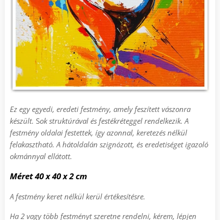
Ez egy egyedi, eredeti festmény, amely feszített vászonra
készült.
S
ok struktúrával és festékréteggel rendelkezik.
A
festmény oldalai festettek, így azonnal, keretezés nélkül
felakasztható
.
A h
átoldalán szignózott, és eredetiséget igazoló
okmánnyal ellátott.
Méret
4
0 x 40 x 2 cm
A festmény keret nélkül kerül értékesítésre.
Ha 2 vagy több festményt szeretne rendelni, kérem, lépjen