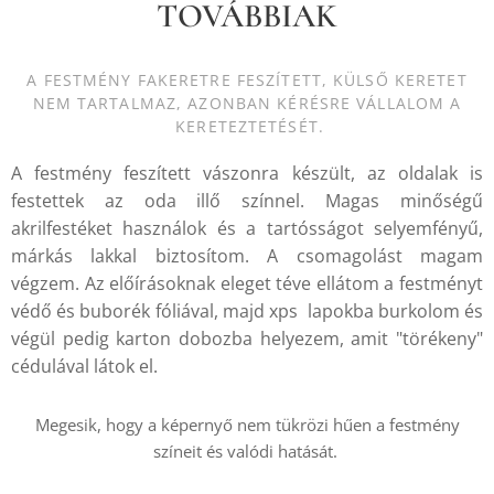
TOVÁBBIAK
A FESTMÉNY FAKERETRE FESZÍTETT, KÜLSŐ KERETET
NEM TARTALMAZ, AZONBAN KÉRÉSRE VÁLLALOM A
KERETEZTETÉSÉT.
A festmény feszített vászonra készült, az oldalak is
festettek az oda illő színnel. Magas minőségű
akrilfestéket használok és a tartósságot selyemfényű,
márkás lakkal biztosítom. A csomagolást magam
végzem. Az előírásoknak eleget téve ellátom a festményt
védő és buborék fóliával, majd xps lapokba burkolom és
végül pedig karton dobozba helyezem, amit "törékeny"
cédulával látok el.
Megesik, hogy a képernyő nem tükrözi hűen a festmény
színeit és valódi hatását.