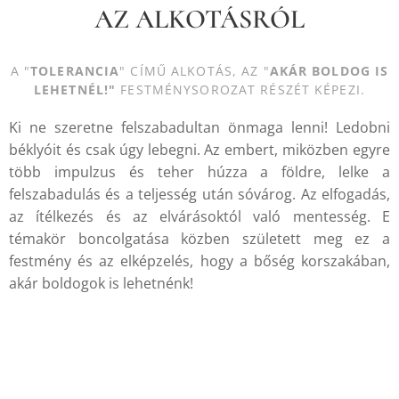
AZ ALKOTÁSRÓL
A "
TOLERANCIA
" CÍMŰ ALKOTÁS, AZ "
AKÁR BOLDOG IS
LEHETNÉL!
"
FESTMÉNYSOROZAT RÉSZÉT KÉPEZI.
Ki ne szeretne felszabadultan önmaga lenni! Ledobni
béklyóit és csak úgy lebegni. Az embert, miközben egyre
több impulzus és teher húzza a földre, lelke a
felszabadulás és a teljesség után sóvárog. Az elfogadás,
az ítélkezés és az elvárásoktól való mentesség. E
témakör boncolgatása közben született meg ez a
festmény és az elképzelés, hogy a bőség korszakában,
akár boldogok is lehetnénk!
.