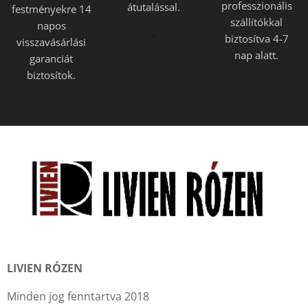
professzionális
átutalással.
festményekre 14
szállítókkal
napos
.
biztosítva 4-7
visszavásárlási
nap alatt.
garanciát
biztosítok.
LIVIEN RÓZEN
Minden jog fenntartva 2018