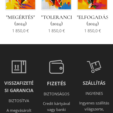
"MEGÉRTÉS"
"TOLERANCIA"
"ELFOGADÁS"
(2024)
(2024)
(2024)
1 850,0
€
1 850,0
€
1 850,0
€
VISSZAFIZETÉ
FIZETÉS
SZÁLLÍTÁS
SI GARANCIA
INGYENES
BIZTONSÁGOS
BIZTOSÍTVA
Ingyenes szállítás
Credit kártyával
világszerte,
vagy banki
A megvásárolt