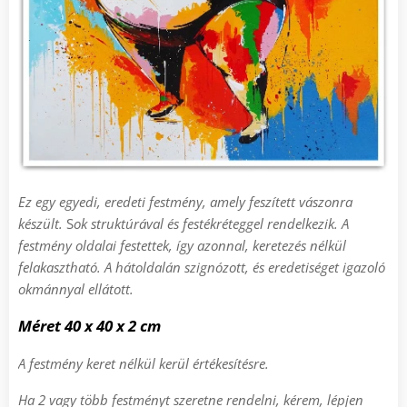
Ez egy egyedi, eredeti festmény, amely feszített vászonra
készült.
S
ok struktúrával és festékréteggel rendelkezik.
A
festmény oldalai festettek, így azonnal, keretezés nélkül
felakasztható
.
A h
átoldalán szignózott, és eredetiséget igazoló
okmánnyal ellátott.
Méret
4
0 x 40 x 2 cm
A festmény keret nélkül kerül értékesítésre.
Ha 2 vagy több festményt szeretne rendelni, kérem, lépjen